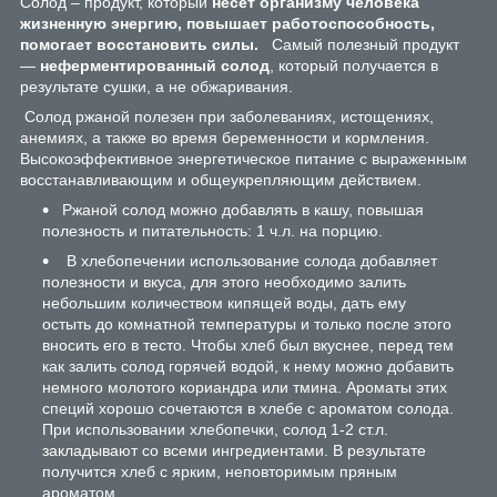
Солод – продукт, который
несёт организму человека
жизненную энергию, повышает работоспособность,
помогает восстановить силы.
Самый полезный продукт
—
неферментированный солод
, который получается в
результате сушки, а не обжаривания.
Солод ржаной полезен при заболеваниях, истощениях,
анемиях, а также во время беременности и кормления.
Высокоэффективное энергетическое питание с выраженным
восстанавливающим и общеукрепляющим действием.
Ржаной солод можно добавлять в кашу, повышая
полезность и питательность: 1 ч.л. на порцию.
В хлебопечении использование солода добавляет
полезности и вкуса, для этого необходимо залить
небольшим количеством кипящей воды, дать ему
остыть до комнатной температуры и только после этого
вносить его в тесто. Чтобы хлеб был вкуснее, перед тем
как залить солод горячей водой, к нему можно добавить
немного молотого кориандра или тмина. Ароматы этих
специй хорошо сочетаются в хлебе с ароматом солода.
При использовании хлебопечки, солод 1-2 ст.л.
закладывают со всеми ингредиентами. В результате
получится хлеб с ярким, неповторимым пряным
ароматом.