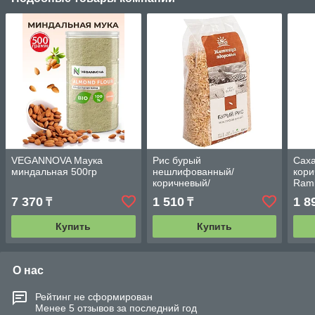
VEGANNOVA Маука
Рис бурый
Саха
миндальная 500гр
нешлифованный/
кори
коричневый/
Rami
краснодарский
7 370
1 510
1 8
₸
₸
цельнозерновой 500 гр.
Купить
Купить
О нас
Рейтинг не сформирован
Менее 5 отзывов за последний год