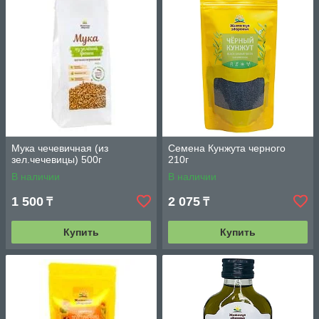
Мука чечевичная (из
Семена Кунжута черного
зел.чечевицы) 500г
210г
В наличии
В наличии
1 500
2 075
₸
₸
Купить
Купить