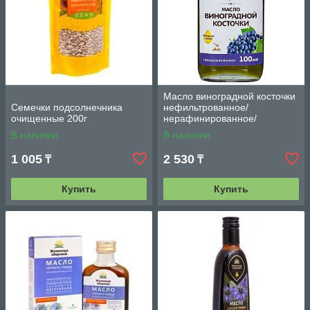
Масло виноградной косточки
Семечки подсолнечника
нефильтрованное/
очищенные 200г
нерафинированное/
холодного отжима 100мл
В наличии
В наличии
1 005
2 530
₸
₸
Купить
Купить