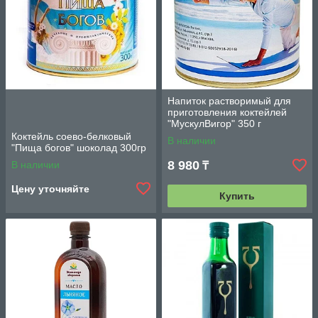
работаем с клиентами, проживающими в разных
регионах Казахстана
Возможность быстрого оформления заказа. Мы
ценим время клиентов, поэтому оформить заказ на
нашем сайте можно очень быстро.
Напиток растворимый для
приготовления коктейлей
"МускулВигор" 350 г
Коктейль соево-белковый
В наличии
"Пища богов" шоколад 300гр
8 980
В наличии
₸
Цену уточняйте
Купить