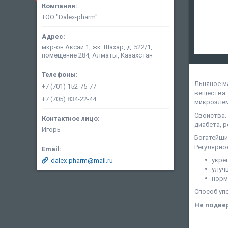
ТОО "Dalex-pharm"
мкр-он Аксай 1, жк. Шахар, д. 522/1,
помещение 284, Алматы, Казахстан
Льняное м
+7 (701) 152-75-77
вещества.
+7 (705) 834-22-44
микроэлем
Свойства.
диабета, 
Игорь
Богатейши
Регулярно
укре
dalex-pharm@mail.ru
улуч
норм
Способ уп
Не подвер