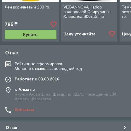
Лен коричневый 230 гр.
VEGANNOVA Набор
Тем
водорослей Спирулина +
экст
Хлорелла 800таб. по
гр.
250гр.
785
₸
Цену уточняйте
Цен
Купить
О нас
Рейтинг не сформирован
Менее 5 отзывов за последний год
Работает с 03.03.2016
г. Алматы
мкр-он Аксай 1, жк. Шахар, д. 522/1, помещение 284,
Алматы, Казахстан
Контакты
О нас