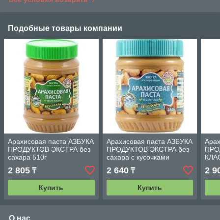
Подобные товары компании
Арахисовая паста АЗБУКА
Арахисовая паста АЗБУКА
Арах
ПРОДУКТОВ ЭКСТРА без
ПРОДУКТОВ ЭКСТРА без
ПРО
сахара 510г
сахара с кусочками
КЛА
арахиса 340г
кусо
2 805
2 640
2 9
₸
₸
Купить
Купить
О нас