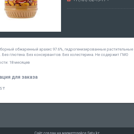
тборный обжаренный арахис 97.6%, гидрогенизированные растительные 
. Без глютена. Без консервантов. Без холестерина. Не содержит ГМО
ости: 18 месяцев
ция для заказа
5 ₸
Сайт создан на маркетплейсе
Satu.kz