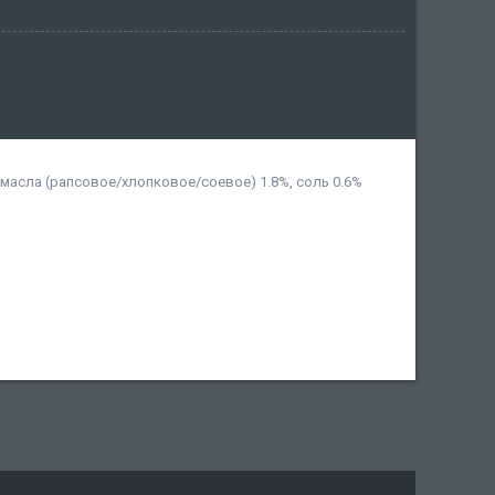
масла (рапсовое/хлопковое/соевое) 1.8%, соль 0.6%