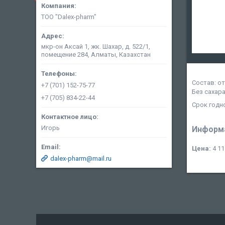
ТОО "Dalex-pharm"
мкр-он Аксай 1, жк. Шахар, д. 522/1,
помещение 284, Алматы, Казахстан
Состав: о
+7 (701) 152-75-77
Без сахара
+7 (705) 834-22-44
Срок годн
Игорь
Информа
Цена:
4 11
dalex-pharm@mail.ru