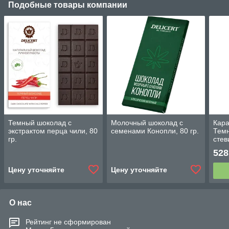
Подобные товары компании
Темный шоколад с
Молочный шоколад с
Кар
экстрактом перца чили, 80
семенами Конопли, 80 гр.
Темн
гр.
стев
528
Цену уточняйте
Цену уточняйте
О нас
Рейтинг не сформирован