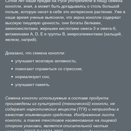
Сотни лет наши предки на Руси употребляли в пищу семена
конопли, зная, а может быть догадываясь о столь большой
пользе, которую несет в себе это интересное растение. Уже в
наше время ученые выяснили, что зерна конопли содержат
высокую пищевую ценность: они богаты белками,
аминокислотами, жирными кислотами омега-3 и омега-6,
витаминами А, D, Е и группы В, микроэлементами (кальций,
железо, натрий).
Доказано, что семена конопли:
улучшают мозговую активность;
помогают справиться со стрессом;
нормализуют сон;
улучшают память.
Семена конопли используемые в составе продукта
произведены из культурной (технической) конопли, не
содержат наркотических веществ (ТГК) и непригодны в
качестве опьяняющего средства. Изображение листа
конопли, а также текстовое наименование на лицевой
стороне упаковки, является описательной частью