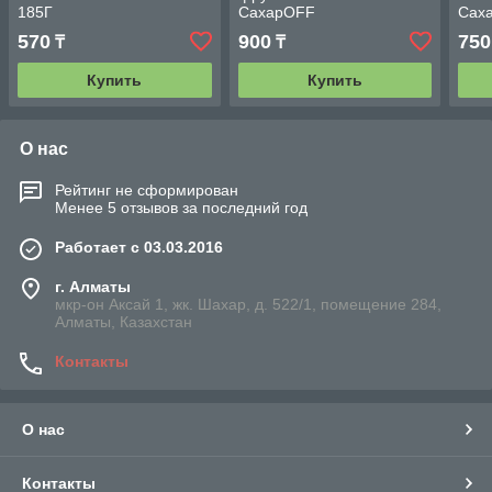
185Г
СахарOFF
Сах
570
900
750
₸
₸
Купить
Купить
О нас
Рейтинг не сформирован
Менее 5 отзывов за последний год
Работает с 03.03.2016
г. Алматы
мкр-он Аксай 1, жк. Шахар, д. 522/1, помещение 284,
Алматы, Казахстан
Контакты
О нас
Контакты