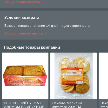
Все условия оплаты
Условия возврата
Возврат товара в течение 14 дней по договоренности
Все условия возврата
Подобные товары компании
ПЕЧЕНЬЕ АЛЁНУШКА С
Печенье Мария на
Пече
ИЗЮМОМ НА ФРУКТОЗЕ
фруктозе 200г ТМ
стев