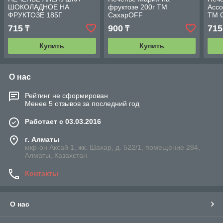
ШОКОЛАДНОЕ НА
фруктозе 200г ТМ
Ассо
ФРУКТОЗЕ 185Г
СахарOFF
ТМ 
715
900
715
₸
₸
Купить
Купить
О нас
Рейтинг не сформирован
Менее 5 отзывов за последний год
Работает с 03.03.2016
г. Алматы
мкр-он Аксай 1, жк. Шахар, д. 522/1, помещение 284,
Алматы, Казахстан
Контакты
О нас