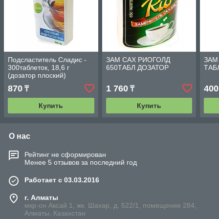
Подсластитель Сладис -
ЗАМ САХ РИОГОЛД
ЗАМ
300таблеток, 18,6 г
650ТАБЛ ДОЗАТОР
ТАБ
(дозатор плоский)
870
1 760
400
₸
₸
Купить
Купить
О нас
Рейтинг не сформирован
Менее 5 отзывов за последний год
Работает с 03.03.2016
г. Алматы
мкр-он Аксай 1, жк. Шахар, д. 522/1, помещение 284,
Алматы, Казахстан