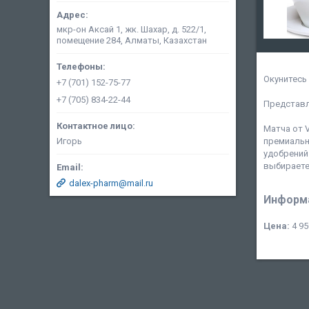
мкр-он Аксай 1, жк. Шахар, д. 522/1,
помещение 284, Алматы, Казахстан
Окунитесь
+7 (701) 152-75-77
+7 (705) 834-22-44
Представл
Матча от V
Игорь
премиальн
удобрений
выбираете
dalex-pharm@mail.ru
Информа
Цена:
4 95