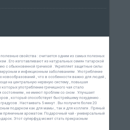
 полезные свойства : считается одним из самых полезных
изм . Его изготавливают из натуральных семян татарской
ию с обыкновенной гречихой . Укрепляет защитные силы
 вирусным и инфекционным заболеваниям . Употребление
 новообразований , что в особенности важно для людей ,
юще на центральную нервную систему , повышая
у которых употребление гречишного чая стало
состояниям , не имеют проблем со сном . Улучшает
торов , который способствует быстрейшему похудению .
градусов . Настаивать 5 минут . Вы получите более 20
ным подарком как для мамы , так и для коллеги . Пряный
воим пряничным ароматом. Подарочный чай - универсальный
подарок. Этот суперфуд может стать прекрасным