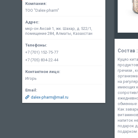
ТОО "Dalex-pharm"
мкр-он Аксай 1, жк. Шахар, д. 522/1,
помещение 284, Алматы, Казахстан
Состав 
+7 (701) 152-75-77
Куцяо кит
+7 (705) 834-22-44
продуктов
гречихи ,
организма
Игорь
на регуля
имеющих к
сопротивл
dalex-pharm@mail.ru
ежедневно
обменные 
Как завари
витаминов
напиток н
подарок д
подарком н