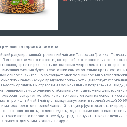
:гречихи татарской семена.
айский ранулированный гречишный чай или Татарская Гречиха . Польза и
 . В его составе много веществ , которые благотворно влияют на орган
 котораясодержит в разы больше полезных микроэлементов по-сравнен
 , иммунная система будет в состоянии самостоятельно противостоять
рной основе значительно сокращает риск возникновения онкологических
 онкологии генетическую предрасположенность . Действует успокаива
яемость организма к стрессам и эмоциональным потрясениям . Люди , 
й привычкой , эмоционально стабильны , не подвержены депрессивным 
процессы , ускоряет метаболизм , что является один из основных фак
вать гречишный чай 1 чайную ложку гранул залить горячей водой 90-95 
 и микроэлементов в одной чашке . Этот суперфуд может стать прекрас
е только приятно пить, но легко худеть, ведь он заменяет сладости с
ля людей любого возраста, все будут рады получить такой полезный 
а 8 марта, для мамы, коллеги, подруге.