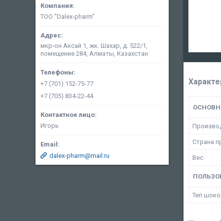
ТОО "Dalex-pharm"
мкр-он Аксай 1, жк. Шахар, д. 522/1,
помещение 284, Алматы, Казахстан
Характе
+7 (701) 152-75-77
+7 (705) 834-22-44
ОСНОВН
Игорь
Произво
Страна п
dalex-pharm@mail.ru
Вес
ПОЛЬЗО
Тип шоко