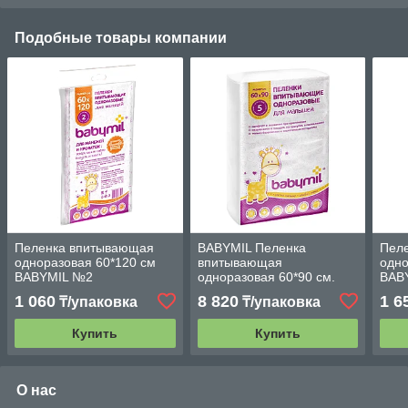
Подобные товары компании
Пеленка впитывающая
BABYMIL Пеленка
Пел
одноразовая 60*120 см
впитывающая
одно
BABYMIL №2
одноразовая 60*90 см.
BAB
"Оптима" по 30 шт.
1 060
8 820
1 6
₸/упаковка
₸/упаковка
Купить
Купить
О нас