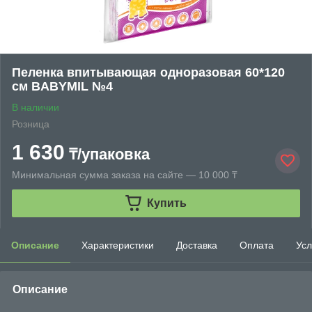
Пеленка впитывающая одноразовая 60*120
см BABYMIL №4
В наличии
Розница
1 630
₸/упаковка
Минимальная сумма заказа на сайте — 10 000 ₸
Купить
Описание
Характеристики
Доставка
Оплата
Усл
Описание