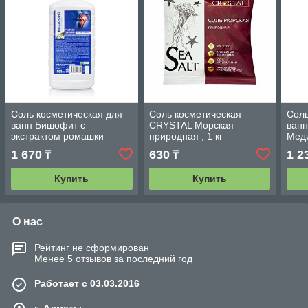
Соль косметическая для
Соль косметическая
Соль
ванн Бишофит с
CRYSTAL Морская
ванн
экстрактом ромашки
природная , 1 кг
Мед
раствор, 1000 мл
Медикалфорт Трейд.
Бела
1 670
630
1 2
₸
₸
Медикалфорт Трейд.
Беларусь.
Беларусь.
Купить
Купить
О нас
Рейтинг не сформирован
Менее 5 отзывов за последний год
Работает с 03.03.2016