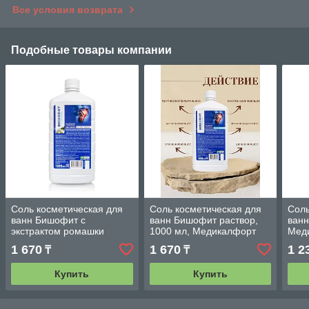
Все условия возврата
Подобные товары компании
Соль косметическая для
Соль косметическая для
Соль
ванн Бишофит с
ванн Бишофит раствор,
ванн
экстрактом ромашки
1000 мл, Медикалфорт
Мед
раствор, 1000 мл
Трейд. Беларусь.
Бела
1 670
1 670
1 2
₸
₸
Медикалфорт Трейд.
Беларусь.
Купить
Купить