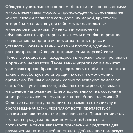
Обладает уникальным составом, богатым жизненно важными
микроэлементами морского происхождения. Основными ее
компонентами является соль древних морей, кристаллы
которой сохранили внутри себя комплекс полезных
минералов и органики. Именно эти компоненты
обуславливают характерный цвет соли и ее благоприятное
воздействие на организм, помогают снять стресс и
усталость.Солевые ванны – самый простой, удобный и
распространенный вариант применения морской соли.
Полезные вещества, находящиеся в морской соли проникают
в организм через кожу. Такие ванны укрепляют иммунитет,
усиливают кровообращение, нормализуют обмен веществ, а
также способствует регенерации клеток и омоложению
организма. Ванны с морской солью тонизируют, помогают
снять боль, улучшают сон, избавляют от стресса, снимают
мышечное напряжение. Благотворно влияют на состояние
кожи, разглаживая ее, очищая и делая более эластичной.
Солевые ванночки для маникюра размягчают кутикулу и
ороговевшие участки, укрепляют ногти, препятствуют
возникновению ломкости и расслаивания. Применение соли
в качестве ухода за ногами помогает избавиться от
потливости, а также является прекрасным средством для
размягчения натоптышей на стопах. Добавление в морскую