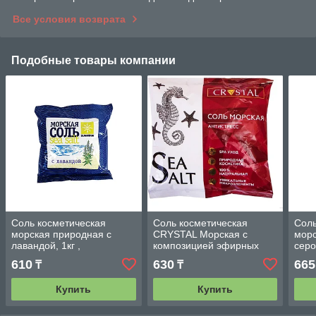
Все условия возврата
Подобные товары компании
Соль косметическая
Соль косметическая
Соль
морская природная с
CRYSTAL Морская с
мор
лавандой, 1кг ,
композицией эфирных
сер
Медикалфорт Беларусь.
масел Антистресс 1кг ,
Sunm
610
630
665
₸
₸
Медикалфорт Беларусь.
Мед
Купить
Купить