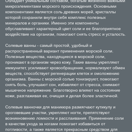
Обладает уникальным составом, богатым жизненно важными
микроэлементами морского происхождения. Основными
компонентами является соль древних морей, кристаллы
которой сохранили внутри себя комплекс полезных
минералов и органики. Именно эти компоненты
обуславливают характерный цвет соли и ее благоприятное
воздействие на организм, помогают снять стресс и усталость.
Солевые ванны - самый простой, удобный и
распространенный вариант применения морской соли.
Полезные вещества, находящиеся в морской соли,
проникают в организм через кожу. Такие ванны укрепляют
иммунитет, усиливают кровообращение, нормализуют обмен
веществ, способствует регенерации клеток и омоложению
организма. Ванны с морской солью тонизируют, помогают
снять боль, улучшают сон, избавляют от стресса, снимают
мышечное напряжение. Благотворно влияют на состояние
кожи, разглаживая ее, очищая и делая более эластичной.
Солевые ванночки для маникюра размягчают кутикулу и
ороговевшие участки, укрепляют ногти, препятствуют
возникновению ломкости и расслаивания. Применение соли
в качестве ухода за ногами помогает избавиться от
потливости, а также является прекрасным средством для