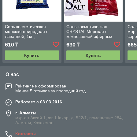
Соль косметическая
Соль косметическая
Соль
морская природная с
CRYSTAL Морская с
мор
лавандой, 1кг ,
композицией эфирных
сер
Медикалфорт Беларусь.
масел Антистресс 1кг ,
Sunm
610
630
665
₸
₸
Медикалфорт Беларусь.
Мед
Купить
Купить
О нас
Рейтинг не сформирован
Менее 5 отзывов за последний год
Работает с 03.03.2016
г. Алматы
мкр-он Аксай 1, жк. Шахар, д. 522/1, помещение 284,
Алматы, Казахстан
Контакты