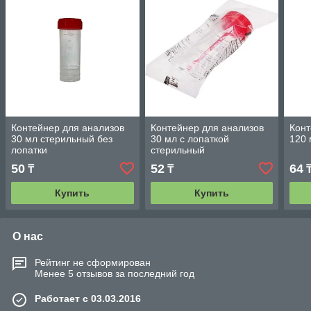
Контейнер для анализов
Контейнер для анализов
Конт
30 мл стерильный без
30 мл с лопаткой
120 
лопатки
стерильный
50
52
64
₸
₸
Купить
Купить
О нас
Рейтинг не сформирован
Менее 5 отзывов за последний год
Работает с 03.03.2016