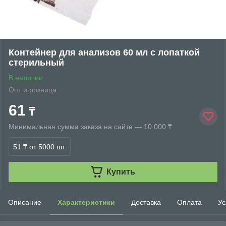
Контейнер для анализов 60 мл с лопаткой
стерильный
В наличии
Опт и розница
61
₸
Минимальная сумма заказа на сайте — 10 000 ₸
51 ₸
от 5000 шт.
Купить
Описание
Характеристики
Доставка
Оплата
Ус