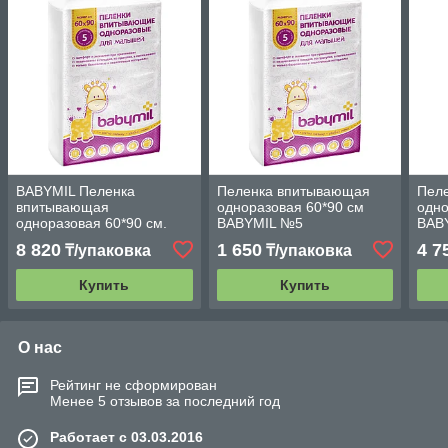
BABYMIL Пеленка
Пеленка впитывающая
Пел
впитывающая
одноразовая 60*90 см
одно
одноразовая 60*90 см.
BABYMIL №5
BAB
"Оптима" по 30 шт.
8 820
1 650
4 7
₸/упаковка
₸/упаковка
Купить
Купить
О нас
Рейтинг не сформирован
Менее 5 отзывов за последний год
Работает с 03.03.2016