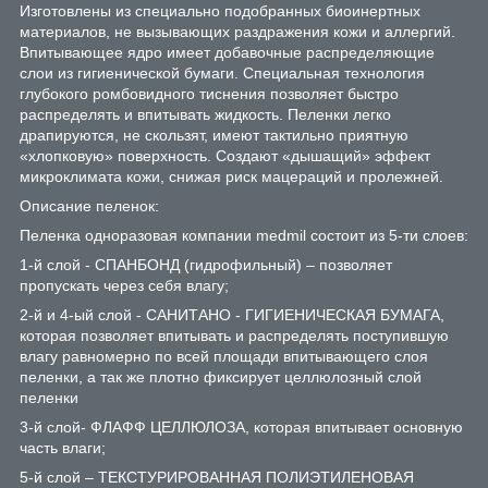
Изготовлены из специально подобранных биоинертных
материалов, не вызывающих раздражения кожи и аллергий.
Впитывающее ядро имеет добавочные распределяющие
слои из гигиенической бумаги. Специальная технология
глубокого ромбовидного тиснения позволяет быстро
распределять и впитывать жидкость. Пеленки легко
драпируются, не скользят, имеют тактильно приятную
«хлопковую» поверхность. Создают «дышащий» эффект
микроклимата кожи, снижая риск мацераций и пролежней.
Описание пеленок:
Пеленка одноразовая компании medmil состоит из 5-ти слоев:
1-й слой - СПАНБОНД (гидрофильный) – позволяет
пропускать через себя влагу;
2-й и 4-ый слой - САНИТАНО - ГИГИЕНИЧЕСКАЯ БУМАГА,
которая позволяет впитывать и распределять поступившую
влагу равномерно по всей площади впитывающего слоя
пеленки, а так же плотно фиксирует целлюлозный слой
пеленки
3-й слой- ФЛАФФ ЦЕЛЛЮЛОЗА, которая впитывает основную
часть влаги;
5-й слой – ТЕКСТУРИРОВАННАЯ ПОЛИЭТИЛЕНОВАЯ