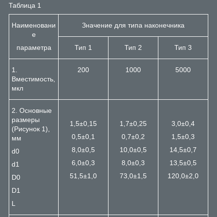
Таблица 1
Наименовани
Значение для типа наконечника
е
параметра
Тип 1
Тип 2
Тип 3
1.
200
1000
5000
Вместимость,
мкл
2. Основные
размеры
1,5±0,15
1,7±0,25
3,0±0,4
(Рисунок 1),
0,5±0,1
0,7±0,2
1,5±0,3
мм
8,0±0,5
10,0±0,5
14,5±0,7
d
0
6,0±0,3
8,0±0,3
13,5±0,5
d
1
51,5±1,0
73,0±1,5
120,0±2,0
D
0
D
1
L