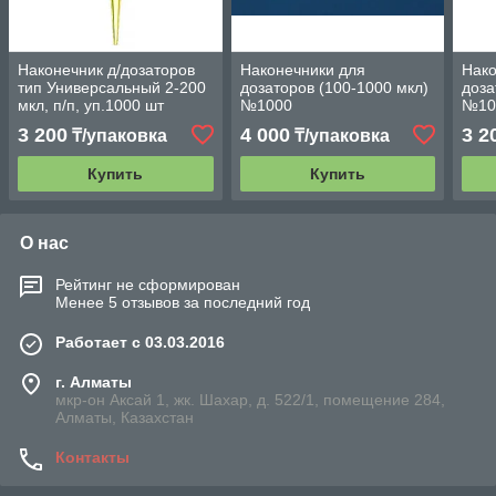
Наконечник д/дозаторов
Наконечники для
Нако
тип Универсальный 2-200
дозаторов (100-1000 мкл)
доза
мкл, п/п, уп.1000 шт
№1000
№10
Минимед
3 200
4 000
3 2
₸/упаковка
₸/упаковка
Купить
Купить
О нас
Рейтинг не сформирован
Менее 5 отзывов за последний год
Работает с 03.03.2016
г. Алматы
мкр-он Аксай 1, жк. Шахар, д. 522/1, помещение 284,
Алматы, Казахстан
Контакты