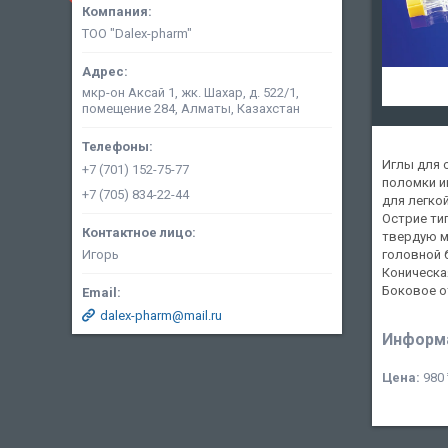
ТОО "Dalex-pharm"
мкр-он Аксай 1, жк. Шахар, д. 522/1,
помещение 284, Алматы, Казахстан
Иглы для 
+7 (701) 152-75-77
поломки и
+7 (705) 834-22-44
для легкой
Острие ти
твердую м
Игорь
головной 
Коническа
Боковое о
dalex-pharm@mail.ru
Информа
Цена:
980 