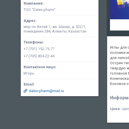
ТОО "Dalex-pharm"
мкр-он Аксай 1, жк. Шахар, д. 522/1,
помещение 284, Алматы, Казахстан
Иглы для 
+7 (701) 152-75-77
поломки и
+7 (705) 834-22-44
для легкой
Острие ти
твердую м
Игорь
головной 
Коническа
Боковое о
dalex-pharm@mail.ru
Информа
Цена:
Цену