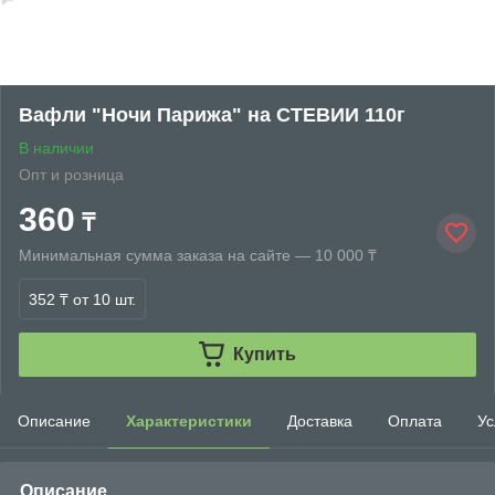
Вафли "Ночи Парижа" на СТЕВИИ 110г
В наличии
Опт и розница
360
₸
Минимальная сумма заказа на сайте — 10 000 ₸
352 ₸
от 10 шт.
Купить
Описание
Характеристики
Доставка
Оплата
Ус
Описание