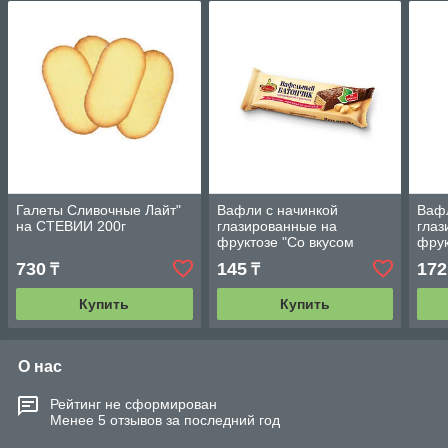
Галеты Сливочные Лайт"
Вафли с начинкой
Вафл
на СТЕВИИ 200г
глазированные на
глаз
фруктозе "Со вкусом
фрук
топленого молока" с
топл
730
145
172
₸
₸
арахисом 38г.
арах
Купить
Купить
О нас
Рейтинг не сформирован
Менее 5 отзывов за последний год