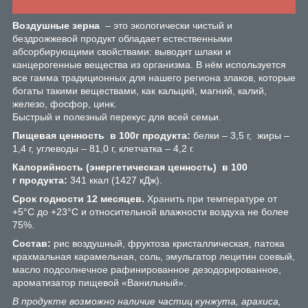
Воздушные зерна
– это экологически чистый и
бездрожжевой продукт обладает естественными
абсорбирующими свойствами: выводит шлаки и
канцерогенные вещества из организма. В нём используется
все гамма традиционных для нашего региона злаков, которые
богаты такими веществами, как кальций, магний, калий,
железо, фосфор, цинк.
Быстрый и полезный перекус для всей семьи.
Пищевая ценность в 100г продукта:
белки – 3,5 г, жиры –
1,4 г, углеводы – 81,0 г, клетчатка – 4,2 г.
Калорийность (энергетическая ценность) в 100
г продукта:
341 ккал (1427 кДж).
Срок годности 12 месяцев.
Хранить при температуре от
+5°С до +23°С и относительной влажности воздуха не более
75%.
Состав:
рис воздушный, фруктоза кристаллическая, патока
крахмальная карамельная, соль, эмульгатор лецитин соевый,
масло подсолнечное рафинированное дезодорированное,
ароматизатор пищевой «Ванильный».
В продукте возможно наличие частиц кунжута, арахиса,