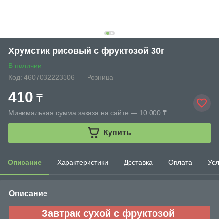
Хрумстик рисовый с фруктозой 30г
В наличии
Код: 4607032223306
Розница
410
₸
Минимальная сумма заказа на сайте — 10 000 ₸
Купить
Описание
Характеристики
Доставка
Оплата
Усл
Описание
Завтрак сухой с фруктозой