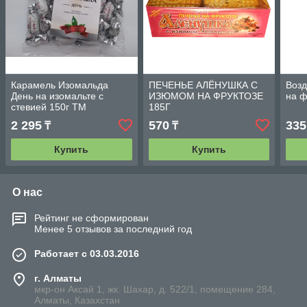
Карамель Изомальда
ПЕЧЕНЬЕ АЛЁНУШКА С
Возд
День на изомальте с
ИЗЮМОМ НА ФРУКТОЗЕ
на ф
стевией 150г ТМ
185Г
СахарOFF
2 295
570
335
₸
₸
Купить
Купить
О нас
Рейтинг не сформирован
Менее 5 отзывов за последний год
Работает с 03.03.2016
г. Алматы
мкр-он Аксай 1, жк. Шахар, д. 522/1, помещение 284,
Алматы, Казахстан