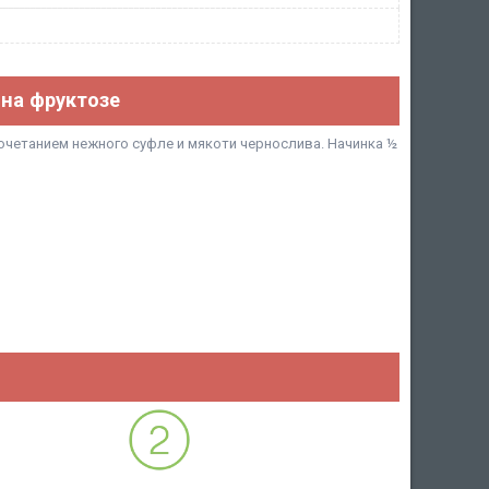
 на фруктозе
четанием нежного суфле и мякоти чернослива. Начинка ½