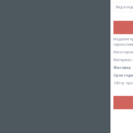
Вид конд
Изделие п
чернослив
Изготовле
Материал 
Фасовка:
Срок годн
100 гр. пр