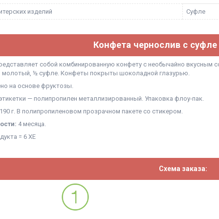
итерских изделий
Суфле
Конфета чернослив с суфле
редставляет собой комбинированную конфету с необычайно вкусным со
 молотый, ½ суфле. Конфеты покрыты шоколадной глазурью.
но на основе фруктозы.
этикетки — полипропилен металлизированный. Упаковка флоу-пак.
190 г. В полипропиленовом прозрачном пакете со стикером.
ости:
4 месяца.
одукта = 6 ХЕ
Схема заказа: