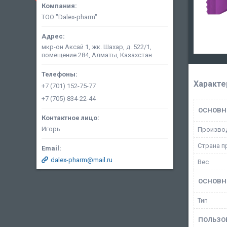
ТОО "Dalex-pharm"
мкр-он Аксай 1, жк. Шахар, д. 522/1,
помещение 284, Алматы, Казахстан
Характе
+7 (701) 152-75-77
+7 (705) 834-22-44
ОСНОВН
Игорь
Произво
Страна п
dalex-pharm@mail.ru
Вес
ОСНОВН
Тип
ПОЛЬЗО