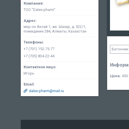
ТОО "Dalex-pharm"
мкр-он Аксай 1, жк. Шахар, д. 522/1,
помещение 284, Алматы, Казахстан
+7 (701) 152-75-77
Батончик 
+7 (705) 834-22-44
Информа
Игорь
Цена:
450 
dalex-pharm@mail.ru