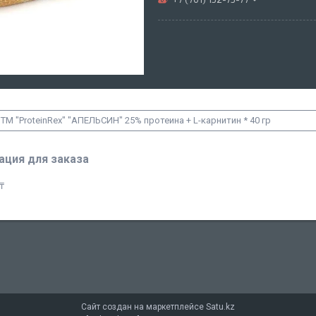
ТМ "ProteinRex" "АПЕЛЬСИН" 25% протеина + L-карнитин * 40 гр
ция для заказа
₸
Сайт создан на маркетплейсе
Satu.kz