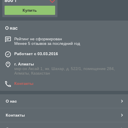
800
₸
клапана на резинках
Купить
О нас
Рейтинг не сформирован
Менее 5 отзывов за последний год
Работает с 03.03.2016
г. Алматы
мкр-он Аксай 1, жк. Шахар, д. 522/1, помещение 284,
Алматы, Казахстан
Контакты
О нас
Контакты