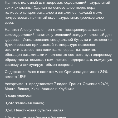
Напиток, полезный для здоровья, содержащий натуральный
сок и витамины! Сделан на основе алоэ-пюре, вера-
гелиевого концентрата алоэ и витаминов. Каждый может
почувствовать приятный вкус натуральных кусочков алоэ
вера.
Напиток Алоэ уникален, он может позиционироваться как
сокосодержащий напиток, утоляющий жажду и полезный для
здоровья. Использование специальной бутылки и технологии
бутилирования при высокой температуре позволяют
исключить из состава напитка консерванты. напиток
обогащен витаминами и полностью соответствует здоровому
образу жизни; помогает комплексно поддерживать иммунную
систему и стимулирует обмен веществ.
Содержание Алоэ в напитке Алоэ Оригинал достигнет 24%,
вместо 15%!
Ассортимент представляет 7 видов. Гранат, Оригинал 24%,
Манго, Вишня, Киви, Ананас и Клубника.
3 вида упаковки:
0,24л железная банка;
0,5л. Пластиковая бутылка малая;
1,5л пластиковая бутылка большая.