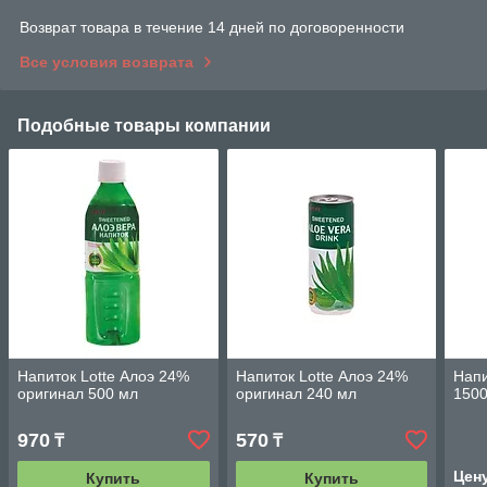
Возврат товара в течение 14 дней по договоренности
Все условия возврата
Подобные товары компании
Напиток Lotte Алоэ 24%
Напиток Lotte Алоэ 24%
Напи
оригинал 500 мл
оригинал 240 мл
150
970
570
₸
₸
Цен
Купить
Купить