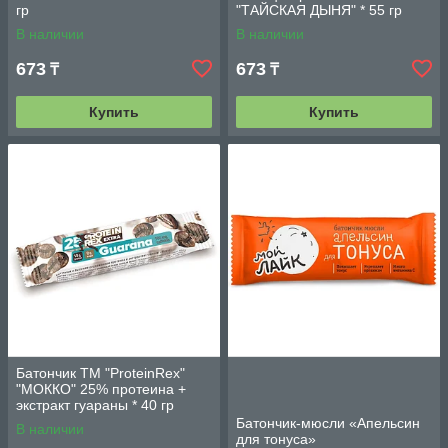
гр
"ТАЙСКАЯ ДЫНЯ" * 55 гр
В наличии
В наличии
673
673
₸
₸
Купить
Купить
Батончик ТМ "ProteinRex"
"МОККО" 25% протеина +
экстракт гуараны * 40 гр
Батончик-мюсли «Апельсин
В наличии
для тонуса»