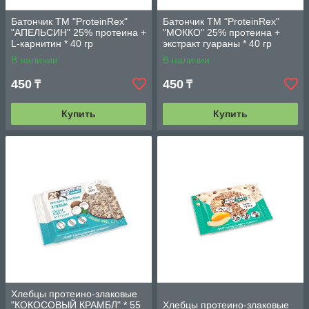
Батончик ТМ "ProteinRex"
Батончик ТМ "ProteinRex"
"АПЕЛЬСИН" 25% протеина +
"МОККО" 25% протеина +
L-карнитин * 40 гр
экстракт гуараны * 40 гр
В наличии
В наличии
450
450
₸
₸
Купить
Купить
Хлебцы протеино-злаковые
"КОКОСОВЫЙ КРАМБЛ" * 55
Хлебцы протеино-злаковые